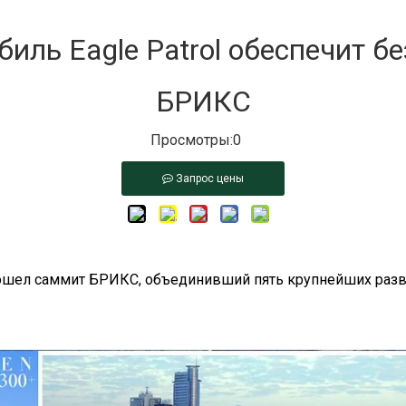
биль Eagle Patrol обеспечит б
БРИКС
Просмотры:
0
Запрос цены
прошел саммит БРИКС, объединивший пять крупнейших ра