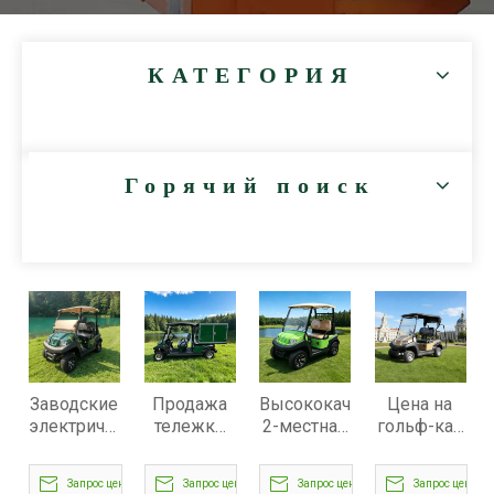
КАТЕГОРИЯ
Горячий поиск
Заводские
Продажа
Высококачественная
Цена на
электрические
тележки
2-местная
гольф-кар
гольф-
для
мини-
на заказ -
кары,
гольфа
тележка
EG202AKG
Запрос цены
Запрос цены
Запрос цены
Запрос цены
цены
для
для