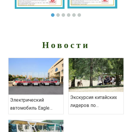
Новости
Экскурсия китайских
‌Электрический
лидеров по
автомобиль Eagle
резиденции генерал-
Patrol обеспечит
губернатора Австралии
безопасность на
на электрических
саммите БРИКС