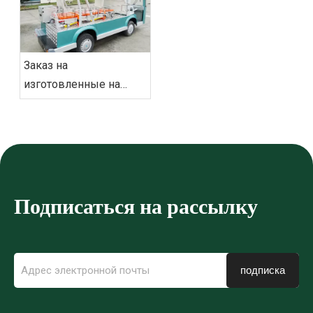
гольф-карах Eagle
Заказ на
изготовленные на
заказ электрические
экскурсионные
автомобили‌ из
Вьетнама успешно
отправлен
Подписаться на рассылку
подписка