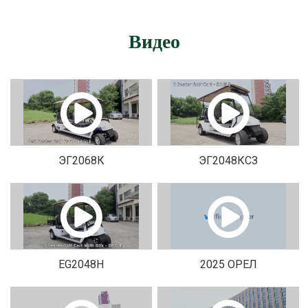
Видео
ЭГ2068К
ЭГ2048КСЗ
EG2048H
2025 ОРЕЛ