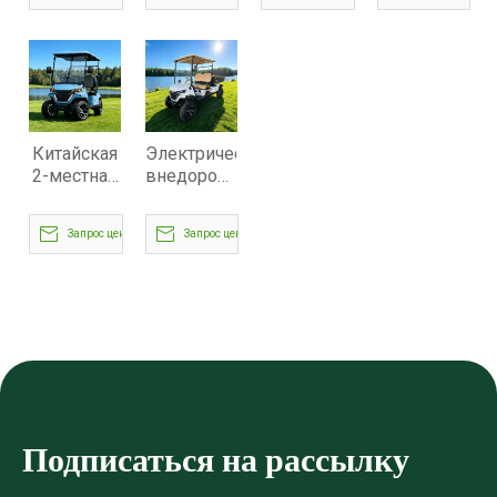
грузовой
гольфа с
отсеком —
гольфа на
платформой
грузовым
EG204EHCX
2
- EG202EH
отсеком —
человека
EG204EHCX
—
EG202DK
Китайская
Электрический
2-местная
внедорожный
электрическая
подъемный
тележка
гольф-кар
Запрос цены
Запрос цены
для мини-
с
гольфа —
грузовым
EG202EK
отсеком —
EG204DHCX
Подписаться на рассылку