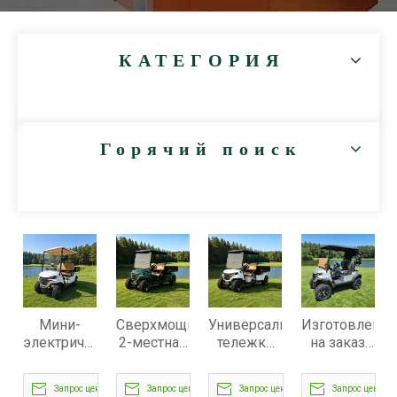
КАТЕГОРИЯ
Горячий поиск
Мини-
Сверхмощная
Универсальная
Изготовленна
электрические
2-местная
тележка
на заказ
тележки
универсальная
для
электрическа
для
тележка
гольфа с
тележка
Запрос цены
Запрос цены
Запрос цены
Запрос цены
гольфа с
для
грузовым
для