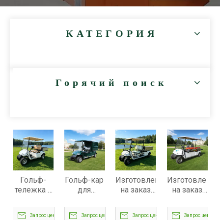
КАТЕГОРИЯ
Горячий поиск
Гольф-
Гольф-кар
Изготовленная
Изготовленна
тележка с
для
на заказ
на заказ
алюминиевым
напитков |
тележка
литиевая
грузовым
Продажа
для
2-местная
Запрос цены
Запрос цены
Запрос цены
Запрос цены
ящиком —
изготовленной
гольфа с
кровать-