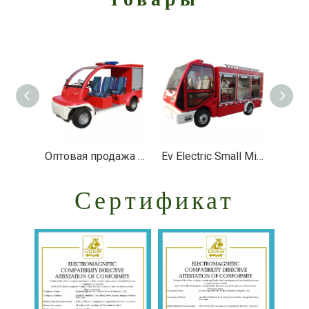
Оптовая продажа производителя 4-местная мини-электрическая пожарная тележка с коробкой - EG6010F
Ev Electric Small Mini Firetruck Пожарный автомобиль Пожарная машина - EG6040F
Сертификат