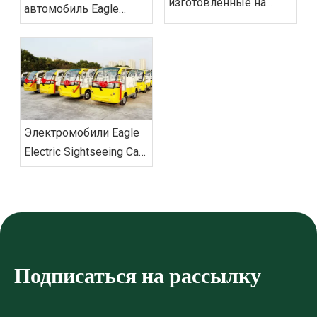
изготовленные на
автомобиль Eagle
заказ электрические
Patrol обеспечит
экскурсионные
безопасность на
автомобили‌ из
саммите БРИКС
Вьетнама успешно
отправлен
Электромобили Eagle
Electric Sightseeing Cars
доставили заказ во
Вьетнам
Подписаться на рассылку