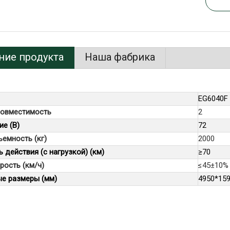
ние продукта
Наша фабрика
EG6040F
овместимость
2
е (В)
72
емность (кг)
2000
 действия (с нагрузкой) (км)
≥70
рость (км/ч)
≤45±10%
ые размеры (мм)
4950*15