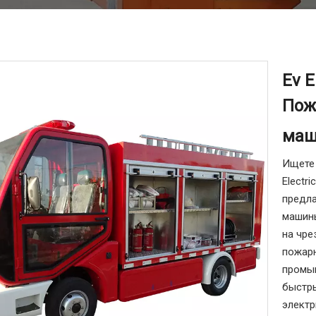
Ev E
Пож
маш
Ищете
Electr
предла
машины
на чре
пожарн
промыш
быстры
электр