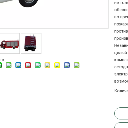
не тол
обеспе
во вре
пожар
проти
произв
Незави
целый 
 с:
компл
сегодн
электр
возмож
Количе