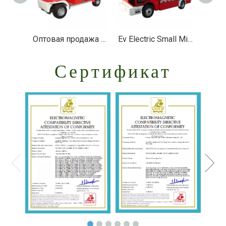
Оптовая продажа производителя 4-местная мини-электрическая пожарная тележка с коробкой - EG6010F
Ev Electric Small Mini Firetruck Пожарный автомобиль Пожарная машина - EG6040F
Сертификат