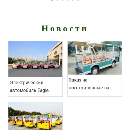
Новости
Заказ на
‌Электрический
изготовленные на
автомобиль Eagle
заказ электрические
Patrol обеспечит
экскурсионные
безопасность на
автомобили‌ из
саммите БРИКС
Вьетнама успешно
отправлен