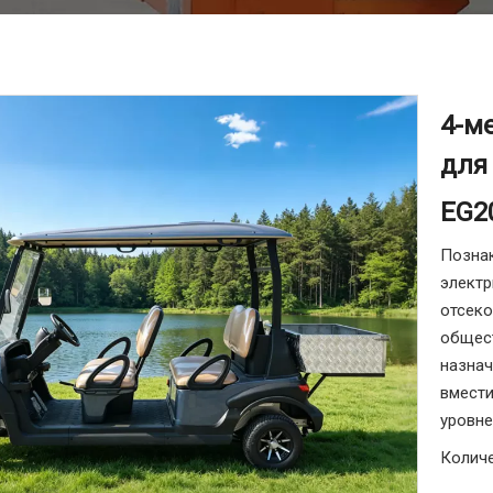
4-м
для
EG2
Познак
электр
отсеко
общест
назнач
вмест
уровне
Количе