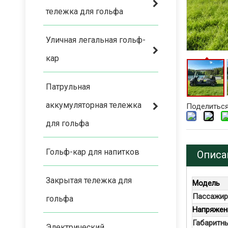
тележка для гольфа
Уличная легальная гольф-
кар
Патрульная
аккумуляторная тележка
Поделиться
для гольфа
Гольф-кар для напитков
Описа
Закрытая тележка для
Модель
Пассажир
гольфа
Напряжени
Габаритн
Электрический