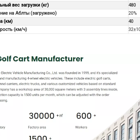
ный вес загрузки (кг)
480
ние на Аблты (загружено)
20%
а (км)
40
рость (км/ч)
32±1