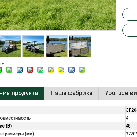
 с:
ние продукта
Наша фабрика
YouTube в
ЭГ20
овместимость
4
е (В)
48
ые размеры (мм)
3720