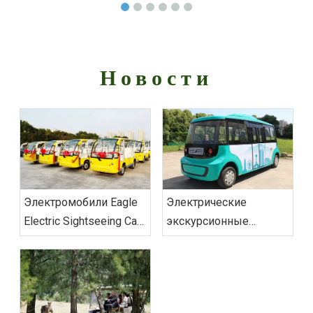
Новости
Электромобили Eagle
Электрические
Electric Sightseeing Cars
экскурсионные
доставили заказ во
автомобили Eagle
Вьетнам
меняют
представление о
городской