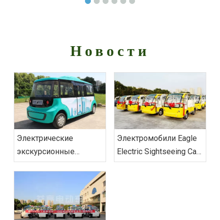
Новости
Электрические
Электромобили Eagle
экскурсионные
Electric Sightseeing Cars
автомобили Eagle
доставили заказ во
меняют
Вьетнам
представление о
городской
мобильности с