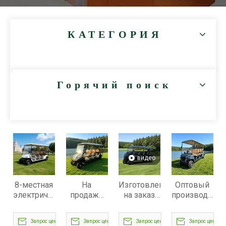
КАТЕГОРИЯ
Горячий поиск
видео
8-местная
На
Изготовленная
Оптовый
электрическая
продажу
на заказ
производител
тележка
выставлены
электрическая
электрически
для
восемь 8-
литиевая
8-местных
Запрос цены
Запрос цены
Запрос цены
Запрос цены
гольфа
местных
6+2 8-
тележек