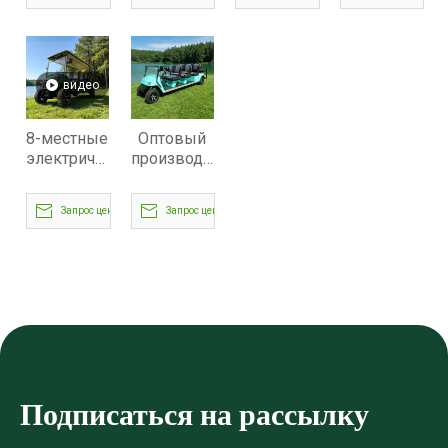
для
электрических
местная
для
аэропортов
багги для
пассажирская
гольфа -
и курортов
гольф-
тележка
EG206EKSZ
—
каров —
для
видео
EG2068KSZ
EG206AKSZ
гольфа -
EG206DKSZ
8-местные
Оптовый
электрические
производитель
тележки
электрических
для
8-местных
Запрос цены
Запрос цены
гольфа
тележек
Direct
для
Factory |
гольфа с
Оптом из
литиевой
Китая -
батареей
EG206DKSZ
48 В -
EG2068KSZ
Подписаться на рассылку