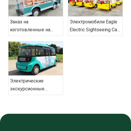
Заказ на
Электромобили Eagle
изготовленные на
Electric Sightseeing Cars
заказ электрические
доставили заказ во
экскурсионные
Вьетнам
автомобили‌ из
Вьетнама успешно
отправлен
Электрические
экскурсионные
автомобили Eagle
меняют
представление о
городской
мобильности с