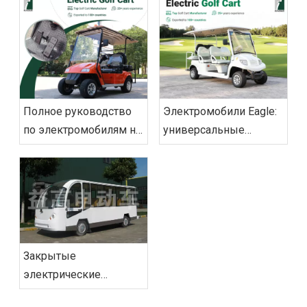
Полное руководство
Электромобили Eagle:
по электромобилям на
универсальные
2026 год: поиск и
решения для
эксплуатация
экологически чистой
мобильности
Закрытые
электрические
туристические