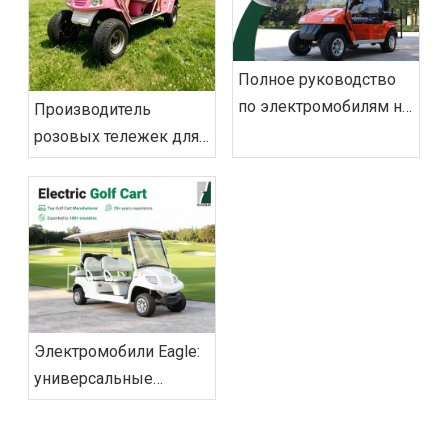
Полное руководство
по электромобилям на
Производитель
2026 год: поиск и
розовых тележек для
эксплуатация
гольфа на заказ с
возможностью
экспорта по всему
миру
Электромобили Eagle:
универсальные
решения для
экологически чистой